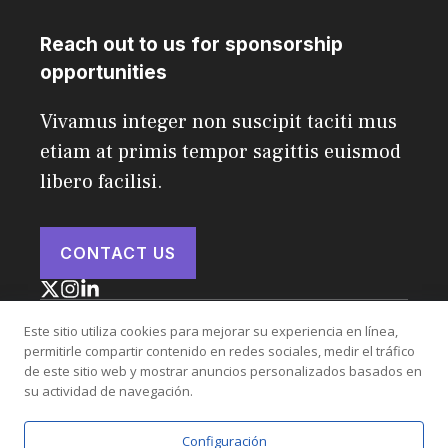
Reach out to us for sponsorship
opportunities
Vivamus integer non suscipit taciti mus
etiam at primis tempor sagittis euismod
libero facilisi.
CONTACT US
Este sitio utiliza cookies para mejorar su experiencia en línea,
permitirle compartir contenido en redes sociales, medir el tráfico
© 2026 Scribe
de este sitio web y mostrar anuncios personalizados basados en
su actividad de navegación.
Privacy Policy
Terms of Service
Configuración