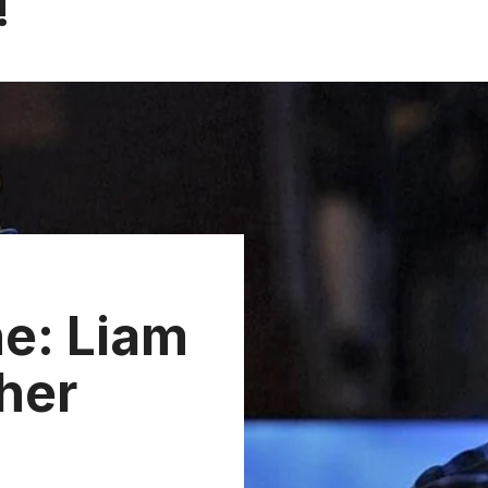
!
ne: Liam
her