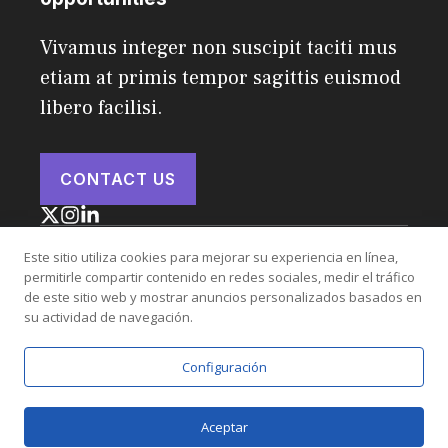
Vivamus integer non suscipit taciti mus
etiam at primis tempor sagittis euismod
libero facilisi.
CONTACT US
Este sitio utiliza cookies para mejorar su experiencia en línea,
permitirle compartir contenido en redes sociales, medir el tráfico
© 2026 Scribe
de este sitio web y mostrar anuncios personalizados basados en
su actividad de navegación.
Privacy Policy
Terms of Service
Configuración
Aceptar