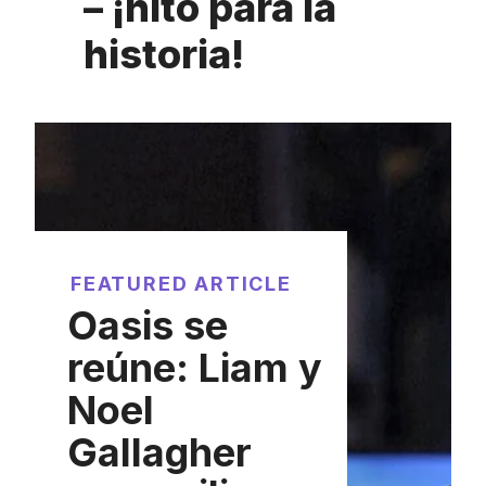
– ¡hito para la
historia!
FEATURED ARTICLE
Oasis se
reúne: Liam y
Noel
Gallagher