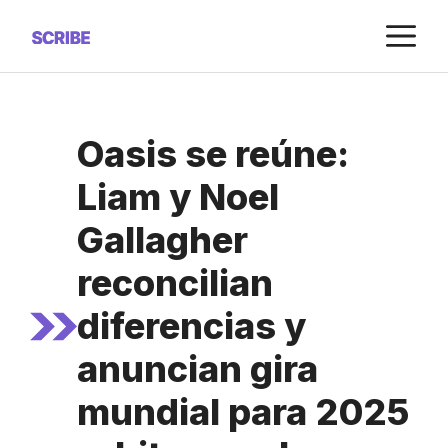
Saltar
M
al
contenido
Oasis se reúne:
Liam y Noel
Gallagher
reconcilian
diferencias y
anuncian gira
mundial para 2025